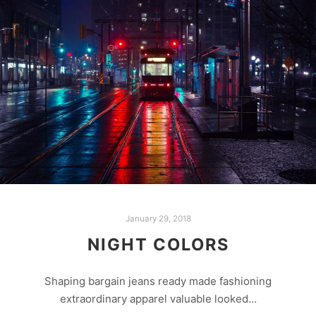
January 29, 2018
NIGHT COLORS
Shaping bargain jeans ready made fashioning
extraordinary apparel valuable looked…