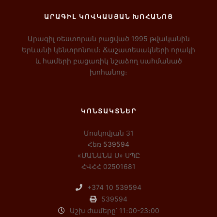
ԱՐԱԳԻԼ ԿՈՎԿԱՍՅԱՆ ԽՈՀԱՆՈՑ
Արագիլ ռեստորան բացված 1995 թվականին
Երևանի կենտրոնում։ Ճաշատեսակների որակի
և համերի բացառիկ նշաձող սահմանած
խոհանոց։
ԿՈՆՏԱԿՏՆԵՐ
Մոսկովյան 31
Հեռ
539594
«ՄԱՆԱՆԱ Ս» ՍՊԸ
ՀՎՀՀ 02501681
+374 10 539594
539594
Աշխ ժամերը՝ 11։00-23։00