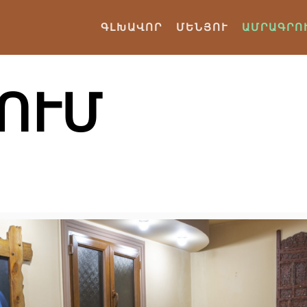
ԳԼԽԱՎՈՐ
ՄԵՆՅՈՒ
ԱՄՐԱԳՐՈ
ՈՒՄ