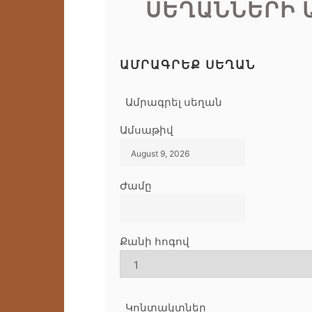
ՍԵՂԱՆՆԵՐԻ 
ԱՄՐԱԳՐԵՔ ՍԵՂԱՆ
Ամրագրել սեղան
Ամսաթիվ
Ժամը
Քանի հոգով
Կոնտակտներ