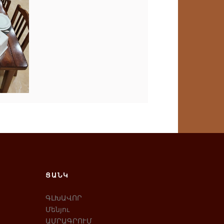
ՑԱՆԿ
ԳԼԽԱՎՈՐ
Մենյու
ԱՄՐԱԳՐՈՒՄ