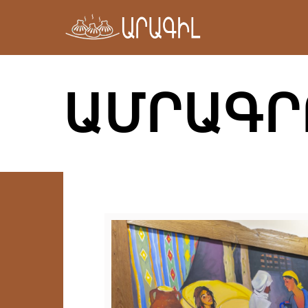
ԱՄՐԱԳՐ