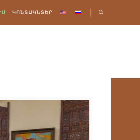
ՒՄ
ԿՈՆՏԱԿՆՏԵՐ