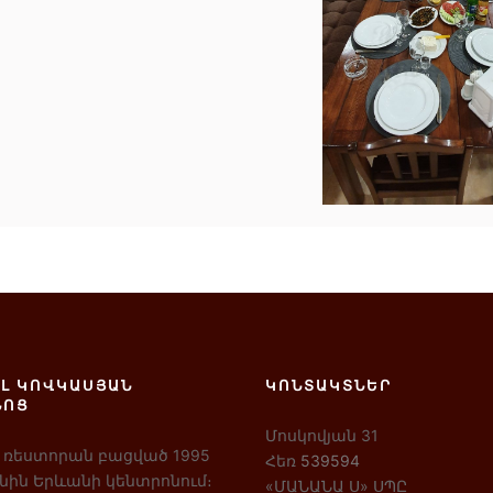
Լ ԿՈՎԿԱՍՅԱՆ
ԿՈՆՏԱԿՏՆԵՐ
ՆՈՑ
Մոսկովյան 31
 ռեստորան բացված 1995
Հեռ
539594
ին Երևանի կենտրոնում։
«ՄԱՆԱՆԱ Ս» ՍՊԸ