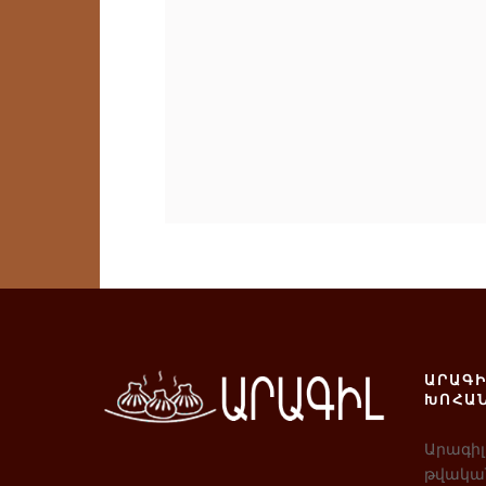
ԱՐԱԳԻ
ԽՈՀԱ
Արագիլ
թվական