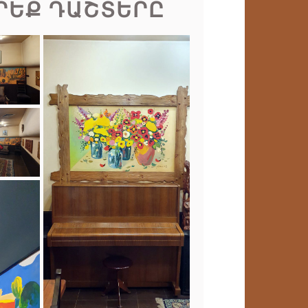
ՐԵՔ ԴԱՇՏԵՐԸ