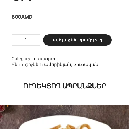
800
AMD
Ֆրի
Ավելացնել զամբյուղ
քանակ
Category:
Խավարտ
Բնորոշիչներ։
ամերիկյան
,
բուսական
ՈՒՂԵԿՑՈՂ ԱՊՐԱՆՔՆԵՐ