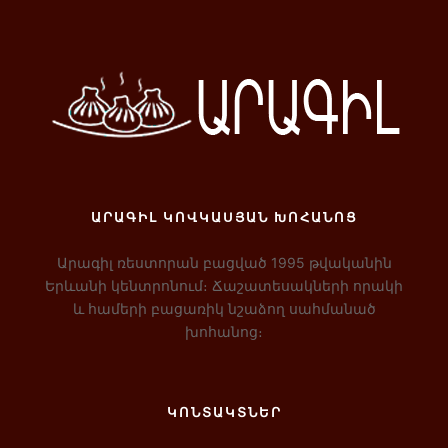
ԱՐԱԳԻԼ ԿՈՎԿԱՍՅԱՆ ԽՈՀԱՆՈՑ
Արագիլ ռեստորան բացված 1995 թվականին
Երևանի կենտրոնում։ Ճաշատեսակների որակի
և համերի բացառիկ նշաձող սահմանած
խոհանոց։
ԿՈՆՏԱԿՏՆԵՐ