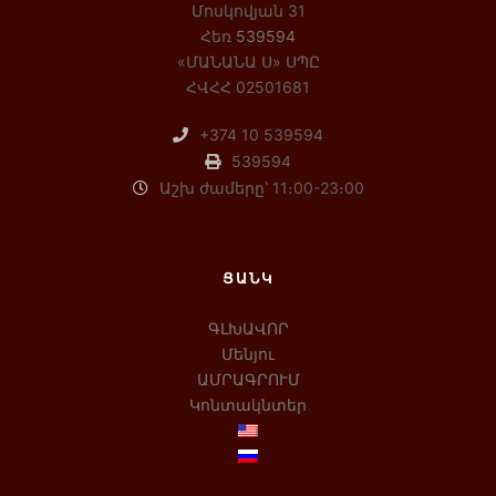
Մոսկովյան 31
Հեռ
539594
«ՄԱՆԱՆԱ Ս» ՍՊԸ
ՀՎՀՀ 02501681
+374 10 539594
539594
Աշխ ժամերը՝ 11։00-23։00
ՑԱՆԿ
ԳԼԽԱՎՈՐ
Մենյու
ԱՄՐԱԳՐՈՒՄ
Կոնտակնտեր