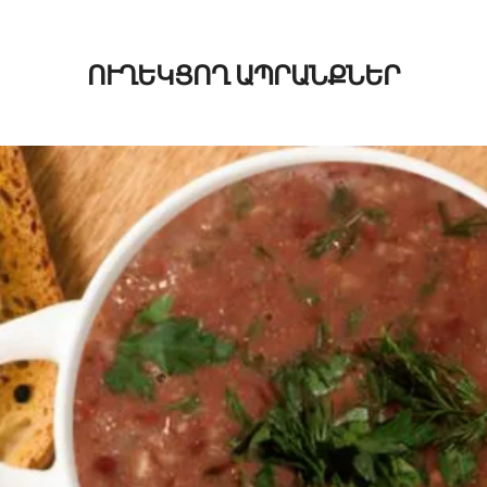
ՈՒՂԵԿՑՈՂ ԱՊՐԱՆՔՆԵՐ
1400
AMD