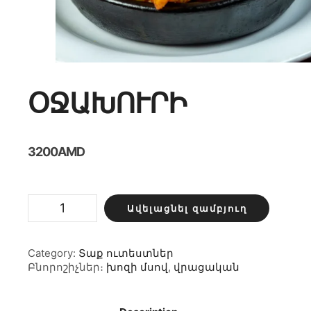
ՕՋԱԽՈՒՐԻ
3200
AMD
Օջախուրի
Ավելացնել զամբյուղ
քանակ
Category:
Տաք ուտեստներ
Բնորոշիչներ։
խոզի մսով
,
վրացական