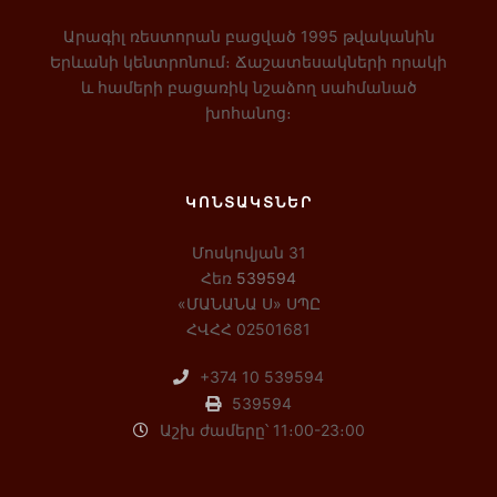
Արագիլ ռեստորան բացված 1995 թվականին
Երևանի կենտրոնում։ Ճաշատեսակների որակի
և համերի բացառիկ նշաձող սահմանած
խոհանոց։
ԿՈՆՏԱԿՏՆԵՐ
Մոսկովյան 31
Հեռ
539594
«ՄԱՆԱՆԱ Ս» ՍՊԸ
ՀՎՀՀ 02501681
+374 10 539594
539594
Աշխ ժամերը՝ 11։00-23։00