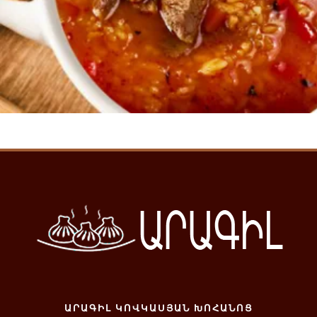
Ավելացնել զամբյուղ
ԱՐԱԳԻԼ ԿՈՎԿԱՍՅԱՆ ԽՈՀԱՆՈՑ