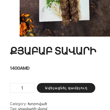
ՔՅԱԲԱԲ ՏԱՎԱՐԻ
1400
AMD
Քյաբաբ
Ավելացնել զամբյուղ
տավարի
քանակ
Category:
Խորոված
Tag:
տավարի մսով