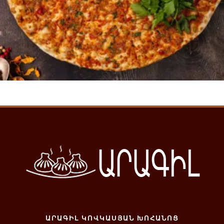
Ավելացնել զամբյուղ
ԱՐԱԳԻԼ ԿՈՎԿԱՍՅԱՆ ԽՈՀԱՆՈՑ