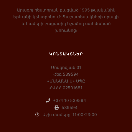
Արագիլ ռեստորան բացված 1995 թվականին
Երևանի կենտրոնում։ Ճաշատեսակների որակի
և համերի բացառիկ նշաձող սահմանած
խոհանոց։
ԿՈՆՏԱԿՏՆԵՐ
Մոսկովյան 31
Հեռ
539594
«ՄԱՆԱՆԱ Ս» ՍՊԸ
ՀՎՀՀ 02501681
+374 10 539594
539594
Աշխ ժամերը՝ 11։00-23։00