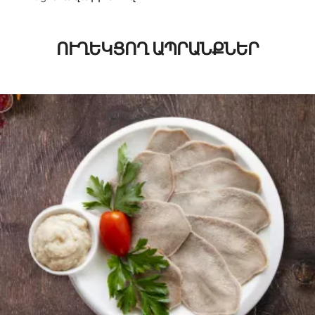
ՈՒՂԵԿՑՈՂ ԱՊՐԱՆՔՆԵՐ
1200
AMD