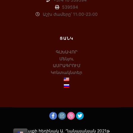
539594
Աշխ ժամերը՝ 11։00-23։00
ՑԱՆԿ
ԳԼԽԱՎՈՐ
Մենյու
ԱՄՐԱԳՐՈՒՄ
Կոնտակնտեր
Կայքի հեղինակ Ա․ Ղանալանյան 2021թ