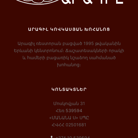
ԱՐԱԳԻԼ ԿՈՎԿԱՍՅԱՆ ԽՈՀԱՆՈՑ
Արագիլ ռեստորան բացված 1995 թվականին
Երևանի կենտրոնում։ Ճաշատեսակների որակի
և համերի բացառիկ նշաձող սահմանած
խոհանոց։
ԿՈՆՏԱԿՏՆԵՐ
Մոսկովյան 31
Հեռ
539594
«ՄԱՆԱՆԱ Ս» ՍՊԸ
ՀՎՀՀ 02501681
+374 10 539594