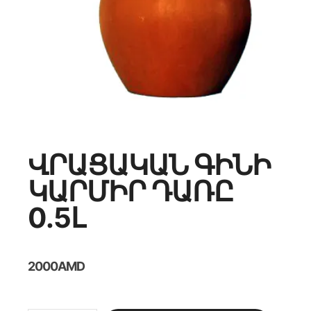
ՎՐԱՑԱԿԱՆ ԳԻՆԻ
ԿԱՐՄԻՐ ԴԱՌԸ
0.5Լ
2000
AMD