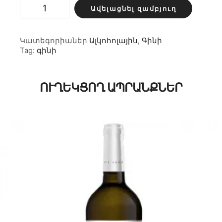
Վրացական
Ավելացնել զամբյուղ
գինի
կարմիր
դառը
0.5լ
Կատեգորիաներ
Ալկոհոլային
,
Գինի
քանակ
Tag:
գինի
ՈՒՂԵԿՑՈՂ ԱՊՐԱՆՔՆԵՐ