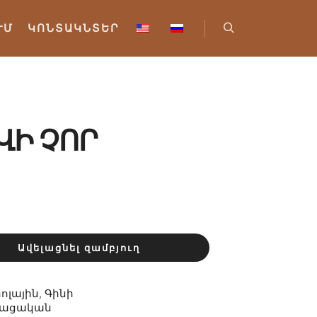
ՒՄ
ԿՈՆՏԱԿՆՏԵՐ
Որոնել
ՎԻ ՉՈՐ
Ավելացնել զամբյուղ
հոլային
,
Գինի
րացական