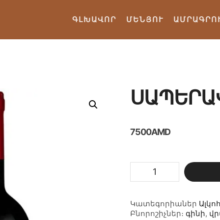
ԳԼԽԱՎՈՐ
ՄԵՆՅՈՒ
ԱՄՐԱԳՐՈ
ՍԱՊԵՐԱ
7500
AMD
Սապերավի
չոր
քանակ
Կատեգորիաներ
Ալկո
Բնորոշիչներ։
գինի
,
վ