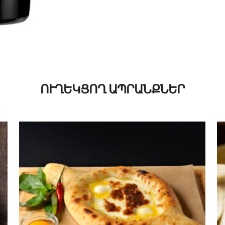
ՈՒՂԵԿՑՈՂ ԱՊՐԱՆՔՆԵՐ