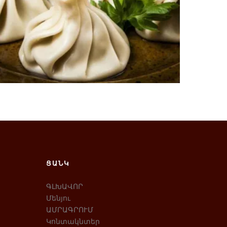
380
AMD
Ավելացնել զամբյուղ
ՑԱՆԿ
ԳԼԽԱՎՈՐ
Մենյու
ԱՄՐԱԳՐՈՒՄ
Կոնտակնտեր