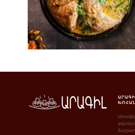
3200
AMD
Ավելացնել զամբյուղ
ԱՐԱԳԻ
ԽՈՀԱ
Արագիլ
թվական
Ճաշատ