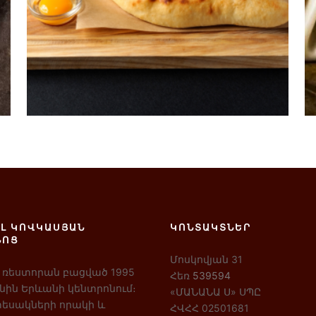
1400
AMD
Ավելացնել զամբյուղ
Լ ԿՈՎԿԱՍՅԱՆ
ԿՈՆՏԱԿՏՆԵՐ
ՆՈՑ
Մոսկովյան 31
 ռեստորան բացված 1995
Հեռ
539594
ին Երևանի կենտրոնում։
«ՄԱՆԱՆԱ Ս» ՍՊԸ
եսակների որակի և
ՀՎՀՀ 02501681