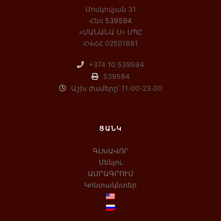
Մոսկովյան 31
Հեռ
539594
«ՄԱՆԱՆԱ Ս» ՍՊԸ
ՀՎՀՀ 02501681
+374 10 539594
539594
Աշխ ժամերը՝ 11։00-23։00
ՑԱՆԿ
ԳԼԽԱՎՈՐ
Մենյու
ԱՄՐԱԳՐՈՒՄ
Կոնտակնտեր