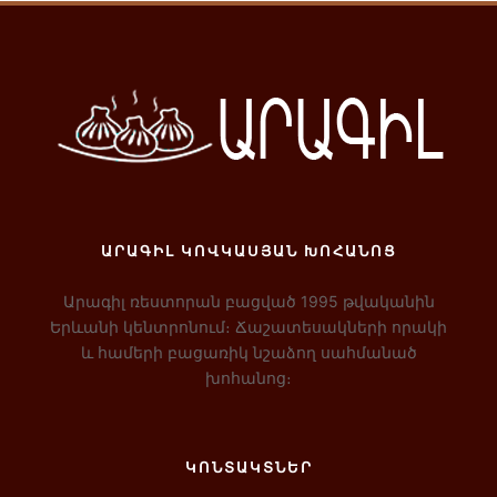
ԱՐԱԳԻԼ ԿՈՎԿԱՍՅԱՆ ԽՈՀԱՆՈՑ
Արագիլ ռեստորան բացված 1995 թվականին
Երևանի կենտրոնում։ Ճաշատեսակների որակի
և համերի բացառիկ նշաձող սահմանած
խոհանոց։
ԿՈՆՏԱԿՏՆԵՐ