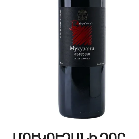
ՄՈՒԿՈՒԶԱՆԻ ՉՈՐ