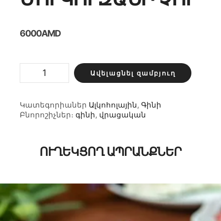
6000
AMD
Մուկուզանի
Ավելացնել զամբյուղ
չոր
քանակ
Կատեգորիաներ
Ալկոհոլային
,
Գինի
Բնորոշիչներ։
գինի
,
վրացական
ՈՒՂԵԿՑՈՂ ԱՊՐԱՆՔՆԵՐ