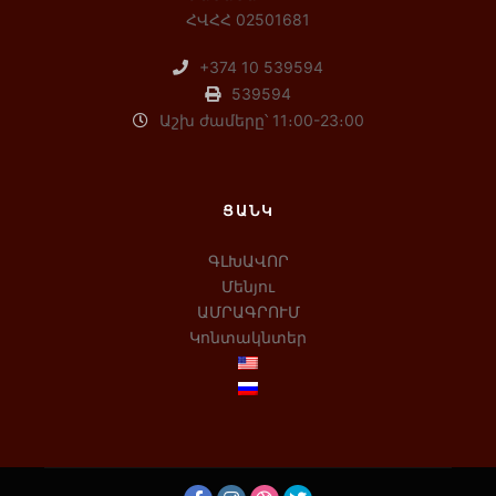
ՀՎՀՀ 02501681
+374 10 539594
539594
Աշխ ժամերը՝ 11։00-23։00
ՑԱՆԿ
ԳԼԽԱՎՈՐ
Մենյու
ԱՄՐԱԳՐՈՒՄ
Կոնտակնտեր