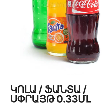
ԿՈԼԱ / ՖԱՆՏԱ /
ՍՓՐԱՅԹ 0.33ՄԼ