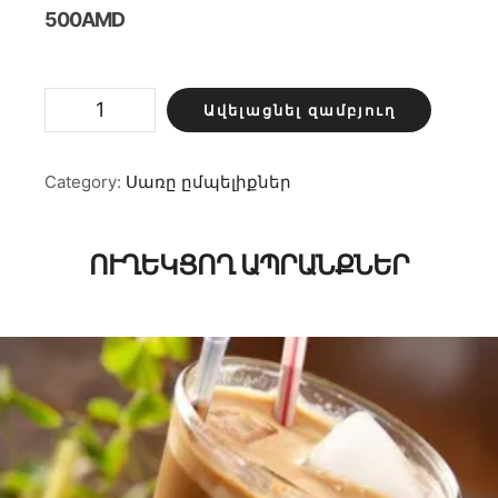
500
AMD
Կոլա
Ավելացնել զամբյուղ
/
ֆանտա
/
սփրայթ
Category:
Սառը ըմպելիքներ
0.33մլ
քանակ
ՈՒՂԵԿՑՈՂ ԱՊՐԱՆՔՆԵՐ