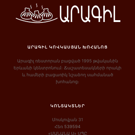
ԱՐԱԳԻԼ ԿՈՎԿԱՍՅԱՆ ԽՈՀԱՆՈՑ
Արագիլ ռեստորան բացված 1995 թվականին
Երևանի կենտրոնում։ Ճաշատեսակների որակի
և համերի բացառիկ նշաձող սահմանած
խոհանոց։
ԿՈՆՏԱԿՏՆԵՐ
Մոսկովյան 31
Հեռ
539594
«ՄԱՆԱՆԱ Ս» ՍՊԸ