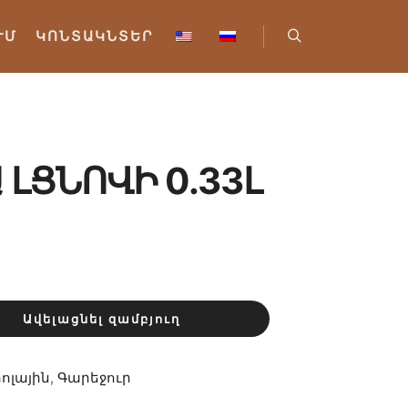
ՒՄ
ԿՈՆՏԱԿՆՏԵՐ
Որոնել
 ԼՑՆՈՎԻ 0.33Լ
Ավելացնել զամբյուղ
հոլային
,
Գարեջուր