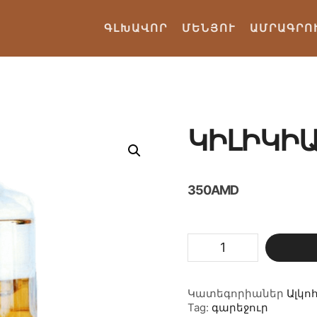
ԳԼԽԱՎՈՐ
ՄԵՆՅՈՒ
ԱՄՐԱԳՐՈ
ԿԻԼԻԿԻԱ
350
AMD
Կիլիկիա
լցնովի
0.33լ
քանակ
Կատեգորիաներ
Ալկո
Tag:
գարեջուր