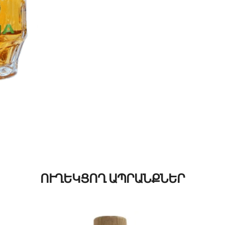
ՈՒՂԵԿՑՈՂ ԱՊՐԱՆՔՆԵՐ