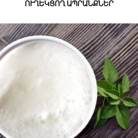
ՈՒՂԵԿՑՈՂ ԱՊՐԱՆՔՆԵՐ
200
AMD