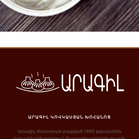
Ավելացնել զամբյուղ
ԱՐԱԳԻԼ ԿՈՎԿԱՍՅԱՆ ԽՈՀԱՆՈՑ
Արագիլ ռեստորան բացված 1995 թվականին
Երևանի կենտրոնում։ Ճաշատեսակների որակի