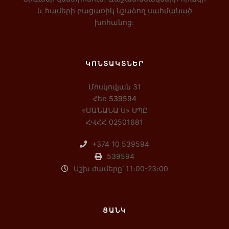
և համերի բացառիկ նշաձող սահմանած
խոհանոց։
ԿՈՆՏԱԿՏՆԵՐ
Մոսկովյան 31
Հեռ
539594
«ՄԱՆԱՆԱ Ս» ՍՊԸ
ՀՎՀՀ 02501681
+374 10 539594
539594
Աշխ ժամերը՝ 11։00-23։00
ՑԱՆԿ