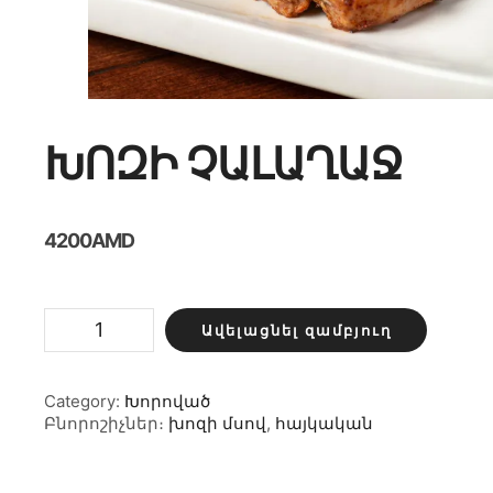
ԽՈԶԻ ՉԱԼԱՂԱՋ
4200
AMD
Խոզի
Ավելացնել զամբյուղ
չալաղաջ
քանակ
Category:
Խորոված
Բնորոշիչներ։
խոզի մսով
,
հայկական