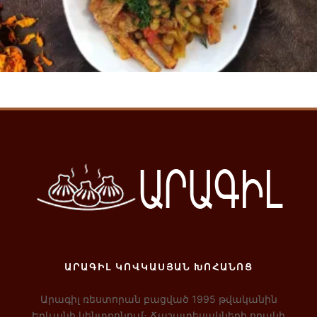
Ավելացնել զամբյուղ
ԱՐԱԳԻԼ ԿՈՎԿԱՍՅԱՆ ԽՈՀԱՆՈՑ
Արագիլ ռեստորան բացված 1995 թվականին
Երևանի կենտրոնում։ Ճաշատեսակների որակի