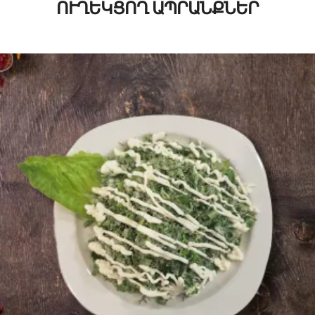
ՈՒՂԵԿՑՈՂ ԱՊՐԱՆՔՆԵՐ
1500
AMD