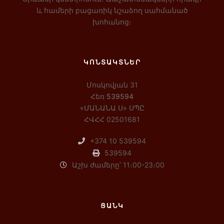
և համերի բացառիկ նշաձող սահմանած
խոհանոց։
ԿՈՆՏԱԿՏՆԵՐ
Մոսկովյան 31
Հեռ
539594
«ՄԱՆԱՆԱ Ս» ՍՊԸ
ՀՎՀՀ 02501681
+374 10 539594
539594
Աշխ ժամերը՝ 11։00-23։00
ՑԱՆԿ