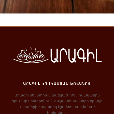
Ավելացնել զամբյուղ
ԱՐԱԳԻԼ ԿՈՎԿԱՍՅԱՆ ԽՈՀԱՆՈՑ
Արագիլ ռեստորան բացված 1995 թվականին
Երևանի կենտրոնում։ Ճաշատեսակների որակի
և համերի բացառիկ նշաձող սահմանած
խոհանոց։