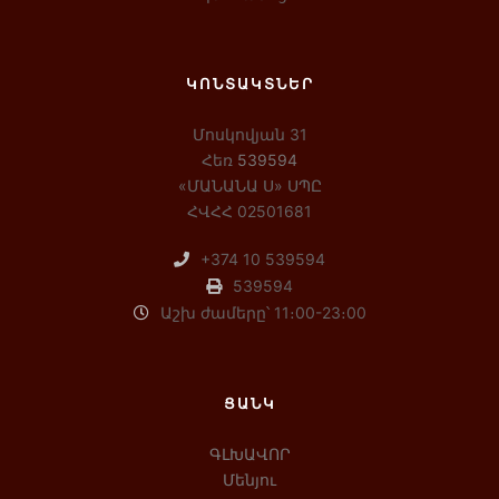
ԿՈՆՏԱԿՏՆԵՐ
Մոսկովյան 31
Հեռ
539594
«ՄԱՆԱՆԱ Ս» ՍՊԸ
ՀՎՀՀ 02501681
+374 10 539594
539594
Աշխ ժամերը՝ 11։00-23։00
ՑԱՆԿ
ԳԼԽԱՎՈՐ
Մենյու