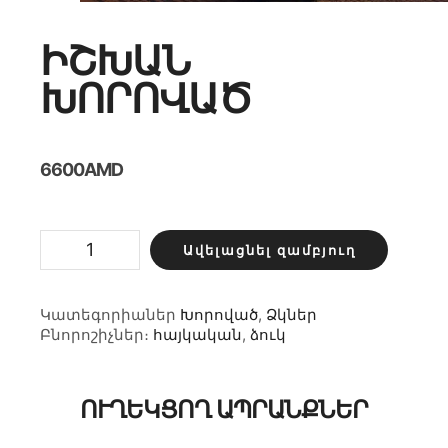
ԻՇԽԱՆ
ԽՈՐՈՎԱԾ
6600
AMD
Իշխան
Ավելացնել զամբյուղ
խորոված
քանակ
Կատեգորիաներ
Խորոված
,
Ձկներ
Բնորոշիչներ։
հայկական
,
ձուկ
ՈՒՂԵԿՑՈՂ ԱՊՐԱՆՔՆԵՐ