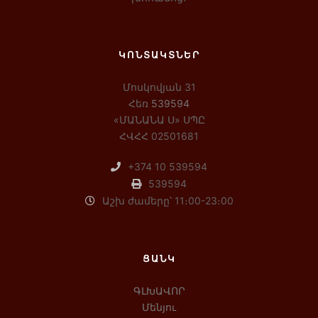
ԿՈՆՏԱԿՏՆԵՐ
Մոսկովյան 31
Հեռ
539594
«ՄԱՆԱՆԱ Ս» ՍՊԸ
ՀՎՀՀ 02501681
+374 10 539594
539594
Աշխ ժամերը՝ 11։00-23։00
ՑԱՆԿ
ԳԼԽԱՎՈՐ
Մենյու