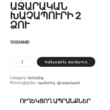
ԱՋԱՐԱԿԱՆ
ԽԱՉԱՊՈՒՐԻ 2
ՁՈՒ
1500
AMD
Աջարական
Ավելացնել զամբյուղ
խաչապուրի
2
ձու
քանակ
Category:
Խմորից
Բնորոշիչներ։
պանրով
,
վրացական
ՈՒՂԵԿՑՈՂ ԱՊՐԱՆՔՆԵՐ