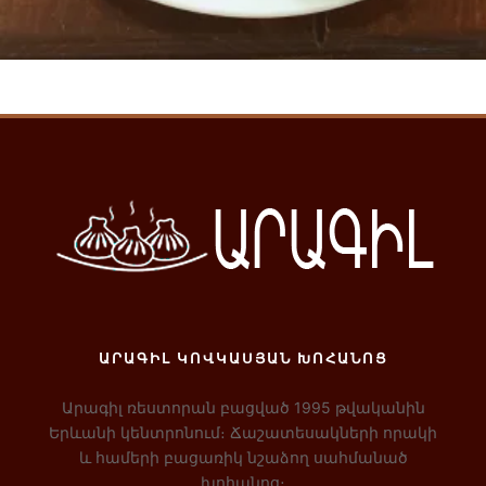
Ավելացնել զամբյուղ
ԱՐԱԳԻԼ ԿՈՎԿԱՍՅԱՆ ԽՈՀԱՆՈՑ
Արագիլ ռեստորան բացված 1995 թվականին
Երևանի կենտրոնում։ Ճաշատեսակների որակի
և համերի բացառիկ նշաձող սահմանած
խոհանոց։