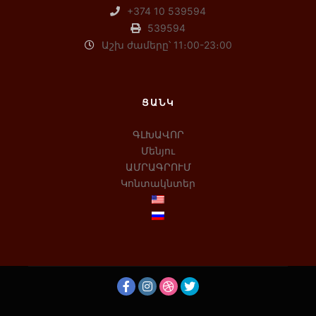
+374 10 539594
539594
Աշխ ժամերը՝ 11։00-23։00
ՑԱՆԿ
ԳԼԽԱՎՈՐ
Մենյու
ԱՄՐԱԳՐՈՒՄ
Կոնտակնտեր