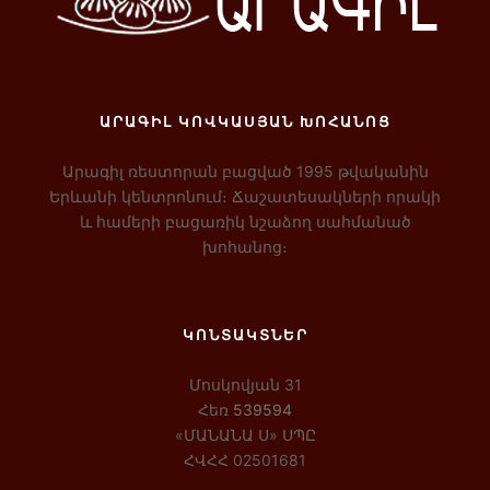
ԱՐԱԳԻԼ ԿՈՎԿԱՍՅԱՆ ԽՈՀԱՆՈՑ
Արագիլ ռեստորան բացված 1995 թվականին
Երևանի կենտրոնում։ Ճաշատեսակների որակի
և համերի բացառիկ նշաձող սահմանած
խոհանոց։
ԿՈՆՏԱԿՏՆԵՐ
Մոսկովյան 31
Հեռ
539594
«ՄԱՆԱՆԱ Ս» ՍՊԸ
ՀՎՀՀ 02501681