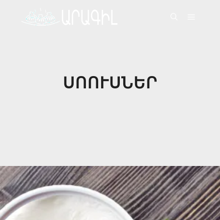
Գլխավ
Որոնել
ՍՈՈՒՍՆԵՐ