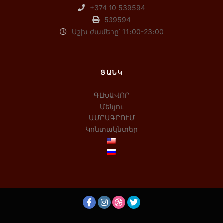
+374 10 539594
539594
Աշխ ժամերը՝ 11։00-23։00
ՑԱՆԿ
ԳԼԽԱՎՈՐ
Մենյու
ԱՄՐԱԳՐՈՒՄ
Կոնտակնտեր