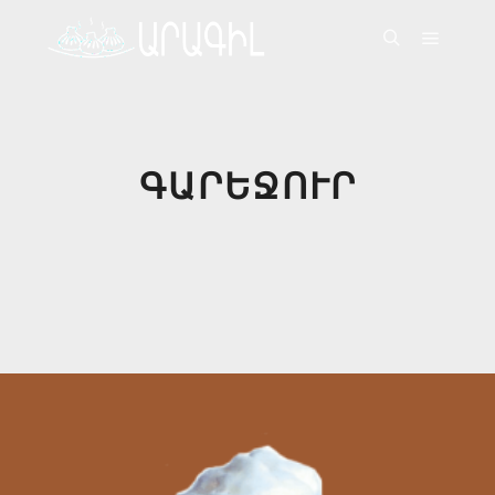
Գլխավ
Որոնել
ԳԱՐԵՋՈՒՐ