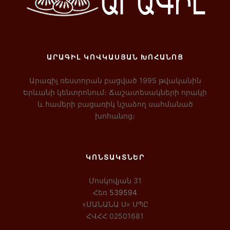
ԱՐԱԳԻԼ ԿՈՎԿԱՍՅԱՆ ԽՈՀԱՆՈՑ
Արագիլ ռեստորան բացված 1995 թվականին
Երևանի կենտրոնում։ Ճաշատեսակների որակի
և համերի բացառիկ նշաձող սահմանած
խոհանոց։
ԿՈՆՏԱԿՏՆԵՐ
Մոսկովյան 31
Հեռ
539594
«ՄԱՆԱՆԱ Ս» ՍՊԸ
ՀՎՀՀ 02501681