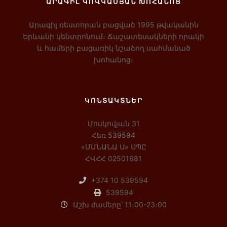
ԱՐԱԳԻԼ ԿՈՎԿԱՍՅԱՆ ԽՈՀԱՆՈՑ
Արագիլ ռեստորան բացված 1995 թվականին
Երևանի կենտրոնում։ Ճաշատեսակների որակի
և համերի բացառիկ նշաձող սահմանած
խոհանոց։
ԿՈՆՏԱԿՏՆԵՐ
Մոսկովյան 31
Հեռ
539594
«ՄԱՆԱՆԱ Ս» ՍՊԸ
ՀՎՀՀ 02501681
+374 10 539594
539594
Աշխ ժամերը՝ 11։00-23։00