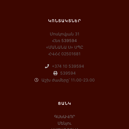
ԿՈՆՏԱԿՏՆԵՐ
Մոսկովյան 31
Հեռ
539594
«ՄԱՆԱՆԱ Ս» ՍՊԸ
ՀՎՀՀ 02501681
+374 10 539594
539594
Աշխ ժամերը՝ 11։00-23։00
ՑԱՆԿ
ԳԼԽԱՎՈՐ
Մենյու