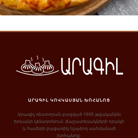
Ավելացնել զամբյուղ
ԱՐԱԳԻԼ ԿՈՎԿԱՍՅԱՆ ԽՈՀԱՆՈՑ
Արագիլ ռեստորան բացված 1995 թվականին
Երևանի կենտրոնում։ Ճաշատեսակների որակի
և համերի բացառիկ նշաձող սահմանած
խոհանոց։