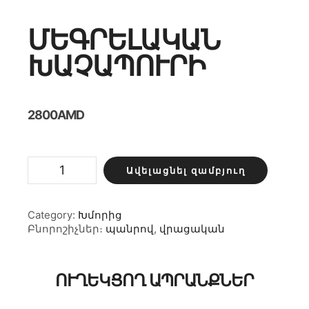
ՄԵԳՐԵԼԱԿԱՆ
ԽԱՉԱՊՈՒՐԻ
2800
AMD
Մեգրելական
Ավելացնել զամբյուղ
խաչապուրի
քանակ
Category:
Խմորից
Բնորոշիչներ։
պանրով
,
վրացական
ՈՒՂԵԿՑՈՂ ԱՊՐԱՆՔՆԵՐ