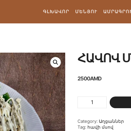
ԳԼԽԱՎՈՐ
ՄԵՆՅՈՒ
ԱՄՐԱԳՐՈ
ՀԱՎՈՎ 
2500
AMD
Հավով
սնկով
քանակ
Category:
Աղցաններ
Tag:
հավի մսով