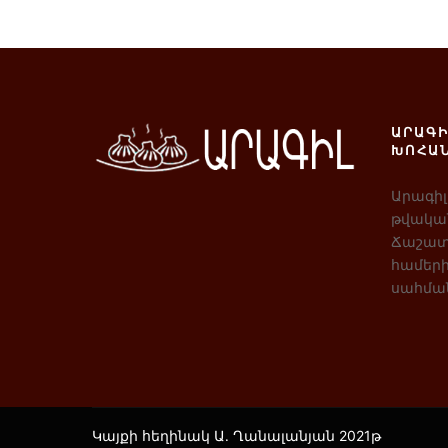
ԱՐԱԳԻ
ԽՈՀԱ
Արագիլ
թվական
Ճաշատ
համերի
սահմա
Կայքի հեղինակ Ա․ Ղանալանյան 2021թ