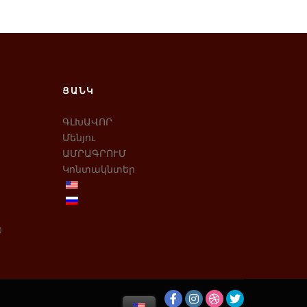
ՑԱՆԿ
ԳԼԽԱՎՈՐ
Մենյու
ԱՄՐԱԳՐՈՒՄ
Կոնտակնտեր
0