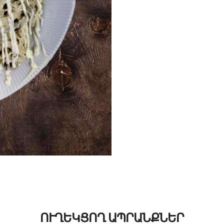
ՈՒՂԵԿՑՈՂ ԱՊՐԱՆՔՆԵՐ