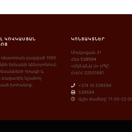
Լ ԿՈՎԿԱՍՅԱՆ
ԿՈՆՏԱԿՏՆԵՐ
ՆՈՑ
Մոսկովյան 31
 ռեստորան բացված 1995
Հեռ
539594
ին Երևանի կենտրոնում։
«ՄԱՆԱՆԱ Ս» ՍՊԸ
եսակների որակի և
ՀՎՀՀ 02501681
 բացառիկ նշաձող
նած խոհանոց։
+374 10 539594
539594
Աշխ ժամերը՝ 11։00-23։0