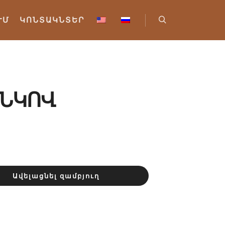
ՒՄ
ԿՈՆՏԱԿՆՏԵՐ
Որոնել
ՍՆԿՈՎ
Ավելացնել զամբյուղ