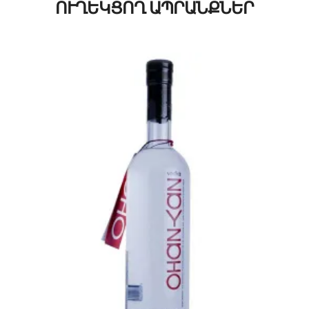
ՈՒՂԵԿՑՈՂ ԱՊՐԱՆՔՆԵՐ
10300
AMD