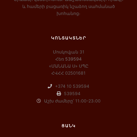
և համերի բացառիկ նշաձող սահմանած
խոհանոց։
ԿՈՆՏԱԿՏՆԵՐ
Մոսկովյան 31
Հեռ
539594
«ՄԱՆԱՆԱ Ս» ՍՊԸ
ՀՎՀՀ 02501681
+374 10 539594
539594
Աշխ ժամերը՝ 11։00-23։00
ՑԱՆԿ