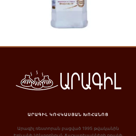
Ավելացնել զամբյուղ
ԱՐԱԳԻԼ ԿՈՎԿԱՍՅԱՆ ԽՈՀԱՆՈՑ
Արագիլ ռեստորան բացված 1995 թվականին
Երևանի կենտրոնում։ Ճաշատեսակների որակի