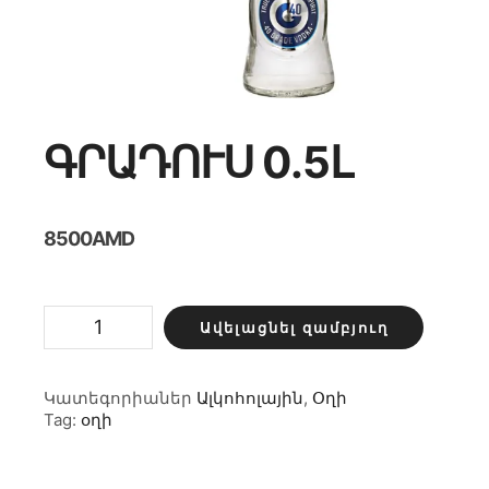
ԳՐԱԴՈՒՍ 0.5Լ
8500
AMD
Գրադուս
Ավելացնել զամբյուղ
0.5լ
քանակ
Կատեգորիաներ
Ալկոհոլային
,
Օղի
Tag:
օղի