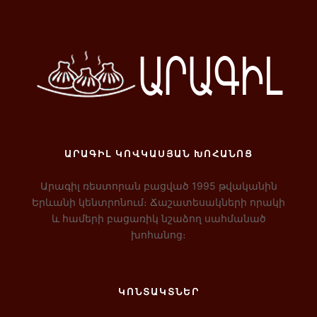
ԱՐԱԳԻԼ ԿՈՎԿԱՍՅԱՆ ԽՈՀԱՆՈՑ
Արագիլ ռեստորան բացված 1995 թվականին
Երևանի կենտրոնում։ Ճաշատեսակների որակի
և համերի բացառիկ նշաձող սահմանած
խոհանոց։
ԿՈՆՏԱԿՏՆԵՐ