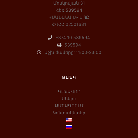
Մոսկովյան 31
Հեռ
539594
«ՄԱՆԱՆԱ Ս» ՍՊԸ
ՀՎՀՀ 02501681
+374 10 539594
539594
Աշխ ժամերը՝ 11։00-23։00
ՑԱՆԿ
ԳԼԽԱՎՈՐ
Մենյու
ԱՄՐԱԳՐՈՒՄ
Կոնտակնտեր