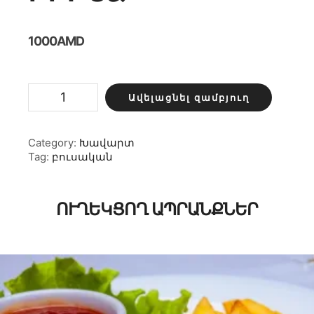
1000
AMD
Բրինձ
Ավելացնել զամբյուղ
քանակ
Category:
Խավարտ
Tag:
բուսական
ՈՒՂԵԿՑՈՂ ԱՊՐԱՆՔՆԵՐ