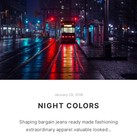
January 29, 2018
NIGHT COLORS
Shaping bargain jeans ready made fashioning
extraordinary apparel valuable looked…