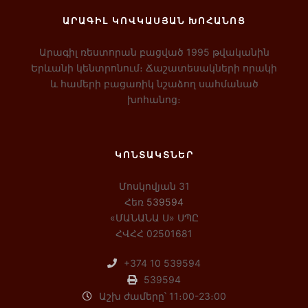
ԱՐԱԳԻԼ ԿՈՎԿԱՍՅԱՆ ԽՈՀԱՆՈՑ
Արագիլ ռեստորան բացված 1995 թվականին
Երևանի կենտրոնում։ Ճաշատեսակների որակի
և համերի բացառիկ նշաձող սահմանած
խոհանոց։
ԿՈՆՏԱԿՏՆԵՐ
Մոսկովյան 31
Հեռ
539594
«ՄԱՆԱՆԱ Ս» ՍՊԸ
ՀՎՀՀ 02501681
+374 10 539594
539594
Աշխ ժամերը՝ 11։00-23։00